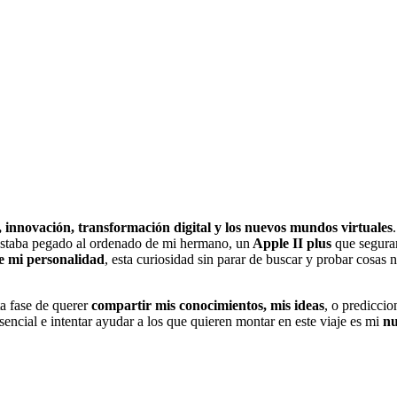
, innovación, transformación digital y los nuevos mundos virtuales
.
 estaba pegado al ordenado de mi hermano, un
Apple II plus
que seguram
e mi personalidad
, esta curiosidad sin parar de buscar y probar cosa
ta fase de querer
compartir mis conocimientos, mis ideas
, o prediccio
encial e intentar ayudar a los que quieren montar en este viaje es mi
nu