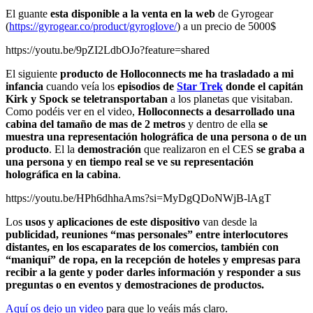
El guante
esta disponible a la venta en la web
de Gyrogear
(
https://gyrogear.co/product/gyroglove/
) a un precio de 5000$
https://youtu.be/9pZI2LdbOJo?feature=shared
El siguiente
producto de Holloconnects me ha trasladado a mi
infancia
cuando veía los
episodios de
Star Trek
donde el capitán
Kirk y Spock se teletransportaban
a los planetas que visitaban.
Como podéis ver en el video,
Holloconnects a desarrollado una
cabina del tamaño de mas de 2 metros
y dentro de ella
se
muestra una representación holográfica de una persona o de un
producto
. El la
demostración
que realizaron en el CES
se graba a
una persona y en tiempo real se ve su representación
holográfica en la cabina
.
https://youtu.be/HPh6dhhaAms?si=MyDgQDoNWjB-lAgT
Los
usos y aplicaciones de este dispositivo
van desde la
publicidad, reuniones “mas personales” entre interlocutores
distantes, en los escaparates de los comercios, también con
“maniquí” de ropa, en la recepción de hoteles y empresas para
recibir a la gente y poder darles información y responder a sus
preguntas o en eventos y demostraciones de productos.
Aquí os dejo un video
para que lo veáis más claro.