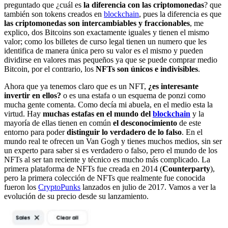
preguntado que ¿cuál es
la diferencia con las criptomonedas
? que
también son tokens creados en
blockchain
, pues la diferencia es que
las criptomonedas son intercambiables y fraccionables
, me
explico, dos Bitcoins son exactamente iguales y tienen el mismo
valor; como los billetes de curso legal tienen un numero que les
identifica de manera única pero su valor es el mismo y pueden
dividirse en valores mas pequeños ya que se puede comprar medio
Bitcoin, por el contrario, los
NFTs son únicos e indivisibles
.
Ahora que ya tenemos claro que es un NFT,
¿es interesante
invertir en ellos?
o es una estafa o un esquema de ponzi como
mucha gente comenta. Como decía mi abuela, en el medio esta la
virtud. Hay
muchas estafas en el mundo del
blockchain
y la
mayoría de ellas tienen en común
el desconocimiento
de este
entorno para poder
distinguir lo verdadero de lo falso
. En el
mundo real te ofrecen un Van Gogh y tienes muchos medios, sin ser
un experto para saber si es verdadero o falso, pero el mundo de los
NFTs al ser tan reciente y técnico es mucho más complicado. La
primera plataforma de NFTs fue creada en 2014 (
Counterparty
),
pero la primera colección de NFTs que realmente fue conocida
fueron los
CryptoPunks
lanzados en julio de 2017. Vamos a ver la
evolución de su precio desde su lanzamiento.