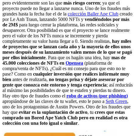
pero evidentemente son las que
más riesgo corren
; ya que el
proyecto puede no llegar a lanzarse nunca. Uno de los fraudes más
grandes hasta la fecha fue el de la
colección Baller Ape Club
creado
por Le Anh Traun, lanzando 5000 NFTs y
vendiéndolos por más
de 2M$
para luego cerrar la plataforma, las redes soliciales y
desaparecer. Otra posibilidad es que el proyecto se lance realmente
pero el valor de los NFTs nunca se incremente y pierda
completamente su valor hasta llegar a 0. Siendo realistas,
hay miles
de proyectos que se lanzan cada año y la mayoría de ellos unos
meses después de su lanzamiento valen menos de lo que se pagó
por ellos inicialmente
. Para que os hagáis una idea, hay
mas de
45.000 colecciones de NFTs en
Opensea
(plataforma de
compra/venta de NFTs). ¿Cuál es mi consejo para que esto no te
pase? Como en
cualquier inversión que realices infórmate muy
bien
antes de realizarla,
no tengas prisa y déjate asesorar por
gente que conozca este entorno y tenga experiencia
; así reducirás
al máximo las posibilidades de que te estafen y pierdas tu dinero.
Hay otro tipo de fraudes como el
robo de activos (por phishing)
apropiándose de las claves de tu wallet, esto le paso a
Seth Green
,
uno de los protagonistas de Austin Powers. Otro de los fraudes que
hay que
evitar es la suplantación de activo
, tu
crees que estas
comprado un Bored Ape Yatch Club pero en realidad es otra
colección con una foto igual o similar
.