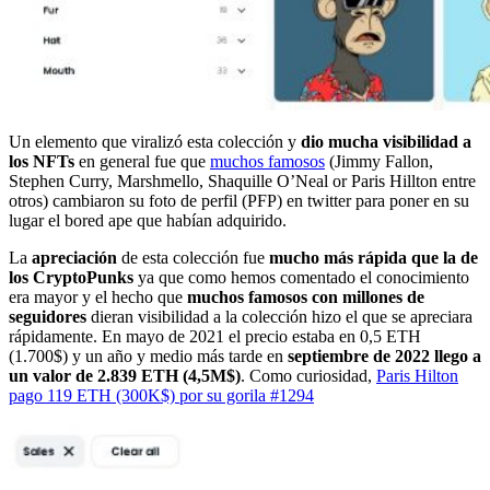
Un elemento que viralizó esta colección y
dio mucha visibilidad a
los NFTs
en general fue que
muchos famosos
(Jimmy Fallon,
Stephen Curry, Marshmello, Shaquille O’Neal or Paris Hillton entre
otros) cambiaron su foto de perfil (PFP) en twitter para poner en su
lugar el bored ape que habían adquirido.
La
apreciación
de esta colección fue
mucho más rápida que la de
los CryptoPunks
ya que como hemos comentado el conocimiento
era mayor y el hecho que
muchos famosos con millones de
seguidores
dieran visibilidad a la colección hizo el que se apreciara
rápidamente. En mayo de 2021 el precio estaba en 0,5 ETH
(1.700$) y un año y medio más tarde en
septiembre de 2022 llego a
un valor de 2.839 ETH (4,5M$)
. Como curiosidad,
Paris Hilton
pago 119 ETH (300K$) por su gorila #1294