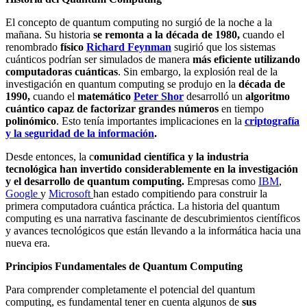
El concepto de quantum computing no surgió de la noche a la
mañana. Su historia
se remonta a la década de 1980,
cuando el
renombrado
físico
Richard Feynman
sugirió que los sistemas
cuánticos podrían ser simulados de manera
más eficiente utilizando
computadoras cuánticas
. Sin embargo, la explosión real de la
investigación en quantum computing se produjo en la
década de
1990,
cuando el
matemático
Peter Shor
desarrolló un
algoritmo
cuántico capaz de factorizar
grandes
números
en tiempo
polinómico
. Esto tenía importantes implicaciones en la
criptografía
y la seguridad de la información
.
Desde entonces, la c
omunidad científica y la industria
tecnológica han invertido considerablemente en la investigación
y el desarrollo de quantum computing.
Empresas como
IBM
,
Google
y
Microsoft
han estado compitiendo para construir la
primera computadora cuántica práctica. La historia del quantum
computing es una narrativa fascinante de descubrimientos científicos
y avances tecnológicos que están llevando a la informática hacia una
nueva era.
Principios Fundamentales de Quantum Computing
Para comprender completamente el potencial del quantum
computing, es fundamental tener en cuenta algunos de
sus