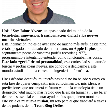
Hola ! Soy
Jaime Alvear
, un apasionado del mundo de la
tecnología, innovación, transformación digital y los nuevos
mundos virtuales
.
Esta inclinación, no es de ayer sino de mucho más atrás, desde niño,
estaba pegado al ordenado de mi hermano, un
Apple II plus
que
seguramente pocos de vosotros podéis recordar (1977),
programando e intentando entender como funcionaban las cosas.
Este lado “geek” de mi personalidad
, esta curiosidad sin parar de
buscar y probar cosas nuevas, me condujo a dedicarme a este
mundo estudiando una carrera de ingeniería informática.
Unas décadas después, mi interés pasional no ha bajado y estoy en
esta fase de querer
compartir mis conocimientos, mis ideas
, o
predicciones que nos traerá el futuro ya que la tecnología tiene un
desarrollo vital mucho más rápido que la escala humana … no bajar
del tren es esencial e intentar ayudar a los que quieren montar en
este viaje es mi
nueva misión
, mi reto para el que trabajaré a través
de los podcats de mi
TecnoBlog
Delfos
.