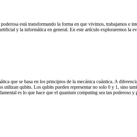
ero poderosa está transformando la forma en que vivimos, trabajamos e i
rtificial y la informática en general. En este artículo exploraremos la e
ica que se basa en los principios de la mecánica cuántica. A diferencia
s utilizan qubits. Los qubits pueden representar no solo 0 y 1, sino ta
fundamental es lo que hace que el quantum computing sea tan poderoso y