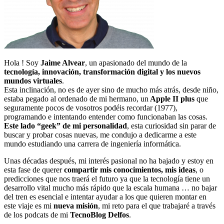
Hola ! Soy
Jaime Alvear
, un apasionado del mundo de la
tecnología, innovación, transformación digital y los nuevos
mundos virtuales
.
Esta inclinación, no es de ayer sino de mucho más atrás, desde niño,
estaba pegado al ordenado de mi hermano, un
Apple II plus
que
seguramente pocos de vosotros podéis recordar (1977),
programando e intentando entender como funcionaban las cosas.
Este lado “geek” de mi personalidad
, esta curiosidad sin parar de
buscar y probar cosas nuevas, me condujo a dedicarme a este
mundo estudiando una carrera de ingeniería informática.
Unas décadas después, mi interés pasional no ha bajado y estoy en
esta fase de querer
compartir mis conocimientos, mis ideas
, o
predicciones que nos traerá el futuro ya que la tecnología tiene un
desarrollo vital mucho más rápido que la escala humana … no bajar
del tren es esencial e intentar ayudar a los que quieren montar en
este viaje es mi
nueva misión
, mi reto para el que trabajaré a través
de los podcats de mi
TecnoBlog
Delfos
.